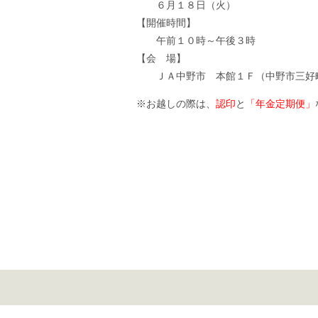
６月１８日（火）
【開催時間】
午前１０時～午後３時
【会 場】
ＪＡ中野市 本館１Ｆ（中野市三好町1-2
※お越しの際は、
認印
と
「年金定期便」