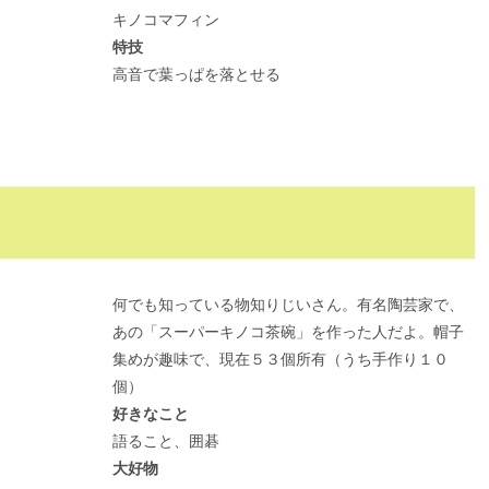
キノコマフィン
特技
高音で葉っぱを落とせる
）
何でも知っている物知りじいさん。有名陶芸家で、
あの「スーパーキノコ茶碗」を作った人だよ。帽子
集めが趣味で、現在５３個所有（うち手作り１０
個）
好きなこと
語ること、囲碁
大好物