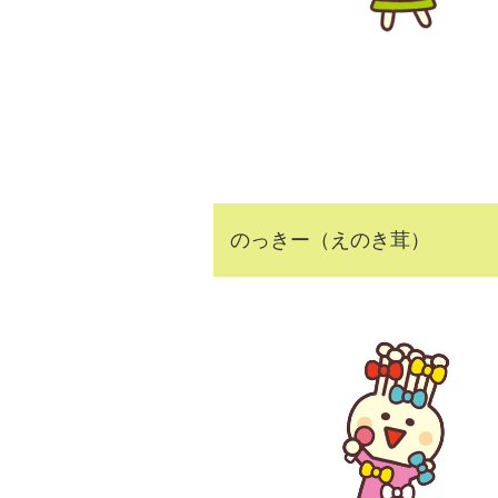
のっきー（えのき茸）