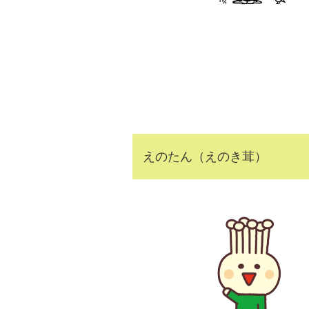
えのたん（えのき茸）