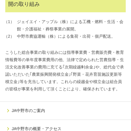
開の取り組み
ジェイエイ・アップル（株）による工機・燃料・生活・会
館・介護福祉・葬祭事業の展開。
中野市農協運輸（株）による集荷・出荷・個戸配送。
こうした総合事業の取り組みには指導事業費・営農販売費・教育
情報費等の単年度事業費用の他、法律で定められた営農指導・生
活文化改善事業の費用に充てる｢次期繰越剰余金｣や、総代会で承
認いただいた｢農業振興開発積立金｣｢野菜・花卉育苗施設更新等
積立金｣等を充当しています。これらの繰越金や積立金は組合員
の皆様が事業を利用して頂くことにより、確保されています。
JA中野市のご案内
JA中野市の概要・アクセス