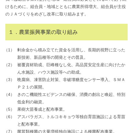
けるために、組合員・地域とともに農業所得増大、組合員が主役
のＪＡづくりをめざし改革に取り組みます。
１．農業振興事業の取り組み
剰余金から積み立てた資金を活用し、長期的視野に立った
新技術、新品種等の開発とその普及。
被覆資材助成、巨峰種なし化、高品質安定生産に向けたか
ん水施設、ハウス施設等への助成。
晩腐病、凍害防止対策、非破壊糖度センサー導入、ＳＭＡ
Ｐ２１の展開。
きのこ機能性エビデンスの確保、消費の創出と喚起、特別
低金利の融資。
果樹大苗養成と配布事業。
アスパラガス、トルコキキョウ等独自育苗施設による育苗
と配布事業。
菌茸類種菌の大量増殖独自施設による種菌配布事業。